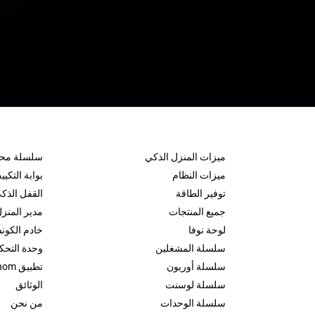
ميزات المنزل الذكي
سلسلة محدث
ميزات النظام
بوابة التكي
توفير الطاقة
القفل الذك
جميع المنتجات
مدير المنز
لوحة نوفا
خادم الكون
سلسلة المشغلين
وحدة التحكم
سلسلة أوريون
تطبيق inohom+
سلسلة لوسنت
الوثائق
سلسلة الوحدات
من نحن