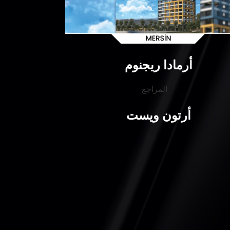
أرمادا ريجنوم
أرتون ويست