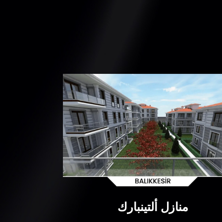
منازل ألتينبارك