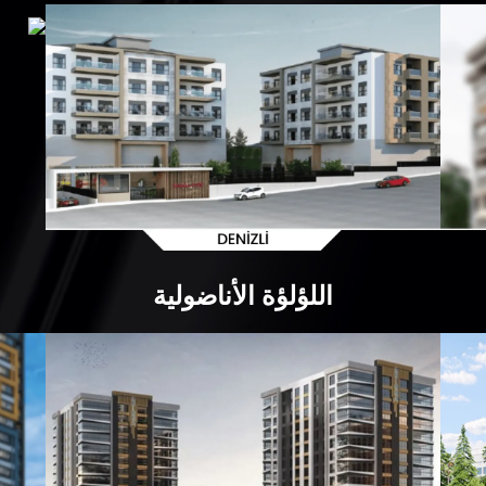
اللؤلؤة الأناضولية