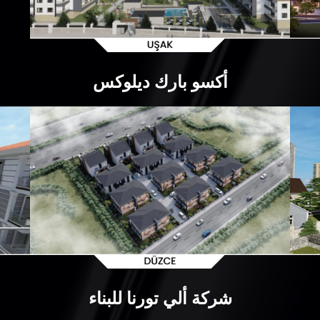
أكسو بارك ديلوكس
شركة ألي تورنا للبناء