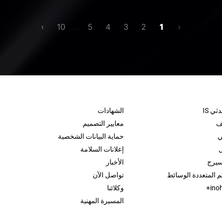
›
10
…
5
4
3
2
1
‹
ي IS
الشهادات
يف
معايير التصميم
ي
حماية البيانات الشخصية
ل
إعلانات السلامة
سيرج
الأخبار
 المتعددة الوسائط
تواصل الآن
وكلائنا
المسيرة المهنية