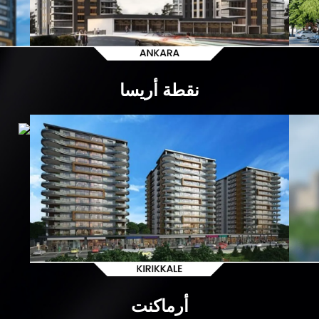
نقطة أريسا
أرماكنت