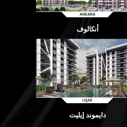
أنكالوف
دايموند إيليت