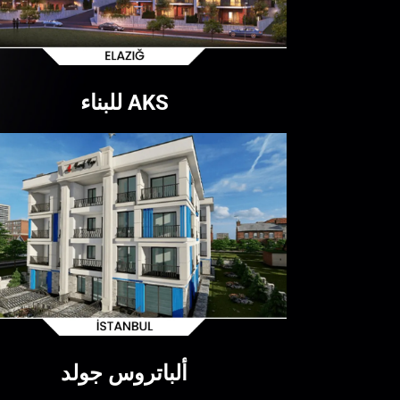
AKS للبناء
ألباتروس جولد