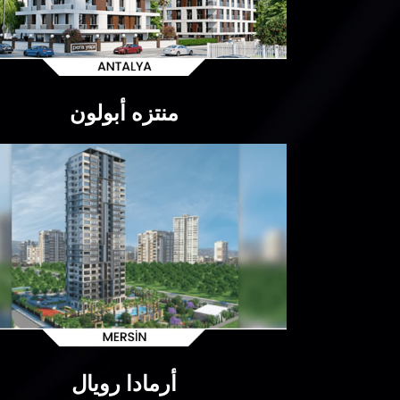
منتزه أبولون
أرمادا رويال