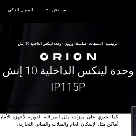
من نحن
المنزل الذكي
الرئيسية
-
المنتجات
-
سلسلة أوريون
-
وحدة لينكس الداخلية 10 إنش
وحدة لينكس الداخلية 10 إنش
IP115P
تتميز وحدات الإنتركم الداخلية inohom IP115P بشاشاتها الملونة الكبيرة باللمس ونظام تشغيل لينكس.
كما تحتوي على ميزات مثل المراقبة الفورية لأجهزة الأما
أماكن مثل الإسكان العام والفيلات والمباني التجارية.