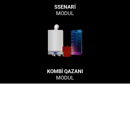
SSENARI
MODUL
KOMBI QAZANI
MODUL
Daha ətraflı kəşf edin