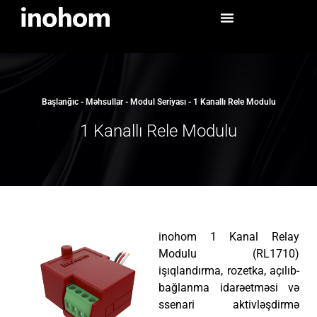
Başlanğıc
-
Məhsullar
-
Modul Seriyası
-
1 Kanallı Rele Modulu
1 Kanallı Rele Modulu
inohom 1 Kanal Relay
Modulu (RL1710)
işıqlandırma, rozetka, açılıb-
bağlanma idarəetməsi və
ssenari aktivləşdirmə