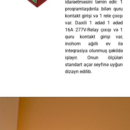
idarəetməsini təmin edir. 1
proqramlaşdırıla bilən quru
kontakt girişi və 1 rele çıxışı
var. Daxili 1 ədəd 1 ədəd
16A 277V-Relay çıxışı və 1
quru kontakt girişi var,
inohom ağıllı ev ilə
inteqrasiya olunmuş şəkildə
işləyir. Onun ölçüləri
standart açar seyfinə uyğun
dizayn edilib.