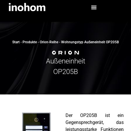
Start
-
Produkte
-
Orion-Reihe
-
Wohnungstyp Außeneinheit OP205B
Außeneinheit
OP205B
Der OP205B ist ein
Gegensprechgerät, das
leistungsstarke Funktionen