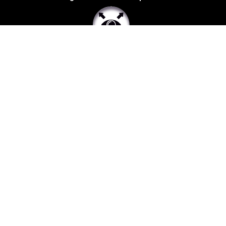
2-MP-Weitwinkelkamera
Entdecken Sie mehr
nova
aktuator
orion
lucent-
rahmenserie
inohom+
panel
serie
app