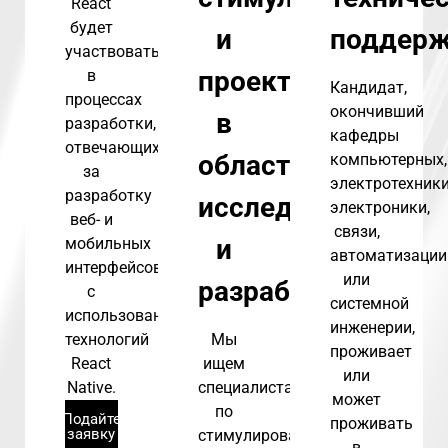
React
будет
и
поддер
участвовать
проектам
в
Кандидат,
процессах
окончивший
в
разработки,
кафедры
отвечающих
области
компьютерных,
за
электротехник
разработку
исследований
электроники,
веб- и
связи,
и
мобильных
автоматизации
интерфейсов
или
разработок
с
системной
использованием
инженерии,
технологий
Мы
проживает
React
ищем
или
Native.
специалиста
может
по
Подайте
проживать
заявку
стимулированию
в