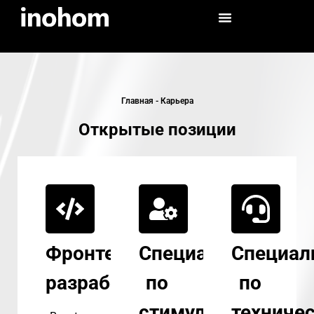
Главная
-
Карьера
Открытые позиции
Фронтенд-
Специалист
Специал
разработчик
по
по
стимулированию
техниче