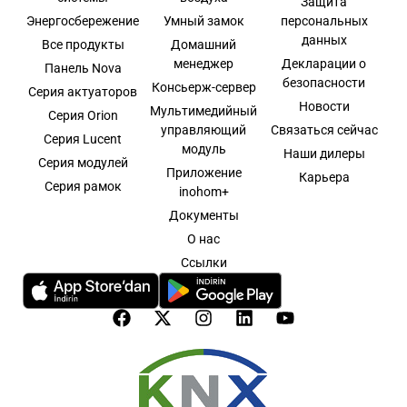
Защита
Энергосбережение
Умный замок
персональных
данных
Все продукты
Домашний
менеджер
Декларации о
Панель Nova
безопасности
Консьерж-сервер
Серия актуаторов
Новости
Мультимедийный
Серия Orion
управляющий
Связаться сейчас
Серия Lucent
модуль
Наши дилеры
Серия модулей
Приложение
Карьера
Серия рамок
inohom+
Документы
О нас
Ссылки