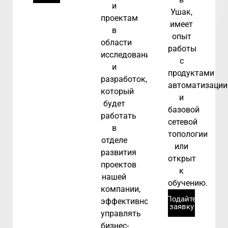
и
Ушак,
проектам
имеет
в
опыт
области
работы
исследований
с
и
продуктами
разработок,
автоматизации
который
и
будет
базовой
работать
сетевой
в
топологии
отделе
или
развития
открыт
проектов
к
нашей
обучению.
компании,
Подайте
эффективно
заявку
управлять
бизнес-