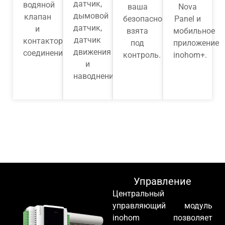
датчик,
водяной
ваша
Nova
дымовой
клапан
безопасность
Panel и
датчик,
и
взята
мобильное
датчик
контакторное
под
приложение
движения
соединение
контроль.
inohom+.
и
наводнения
Управление
Центральный
управляющий модуль
inohom позволяет