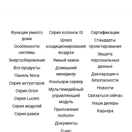
Функции умного
Серия колонок IS
Сертификации
дома
Шлюз
Стандарты
Особенности
кондиционирования
проектирования
системы
воздуха
Защита
Энергосбережение
Умный замок
персональных
данных
Все продукты
Домашний
менеджер
Декларации о
Панель Nova
безопасности
Консьерж-сервер
Серия актуаторов
Новости
Мультимедийный
Серия Orion
управляющий
Связаться сейчас
Серия Lucent
модуль
Наши дилеры
Серия модулей
Приложение
Карьера
Серия рамок
inohom+
Документы
О нас