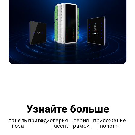
Узнайте больше
панель
привод
орион
серия
серия
приложение
nova
lucent
рамок
inohom+