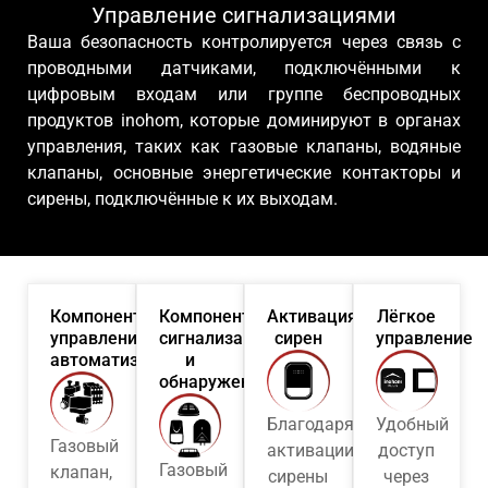
Управление сигнализациями
Ваша безопасность контролируется через связь с
проводными датчиками, подключёнными к
цифровым входам или группе беспроводных
продуктов inohom, которые доминируют в органах
управления, таких как газовые клапаны, водяные
клапаны, основные энергетические контакторы и
сирены, подключённые к их выходам.
Компоненты
Компоненты
Активация
Лёгкое
управления
сигнализации
сирен
управление
автоматизацией
и
обнаружения
Благодаря
Удобный
Газовый
активации
доступ
Газовый
клапан,
сирены
через