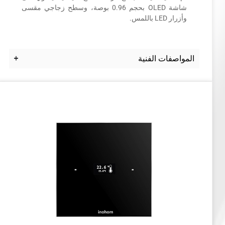
شاشة OLED بحجم 0.96 بوصة، وسطح زجاجي مقسى
وأزرار LED باللمس.
المواصفات الفنية