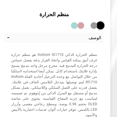
منظم الحرارة
الوصف
منظم الحرارة الذكي Inohom St1710 هو منظم حرارة
غرف أنيق يمكنه القياس واتخاذ القرار بدقة بفضل حساس
درجة الحرارة المدمج فيه. مخرج مرحل واحد مدمج يسمح
بإدارة غلايتك باستخدام كابل. يمكن أيضا استخدامه لاسلكيا
من خلال التواصل مع وحدة الترحيل أحادية القناة inohom
Rl1710 ليتم توصيلها بمدخل التلامس الجاف في غلايتك.
بفضل قدرته على العمل السلكي واللاسلكي، يعمل بشكل
مدمج أو مستقل مع المنزل الذكي من إينوهوم. تم تصميمه
ليتناسب مع خزنة المفتاح القياسية. يحتوي على شاشة
OLED بحجم 0.96 بوصة، وسطح زجاجي مقسى وأزرار
LED باللمس. تتوفر خيارات ألوان عدسات اختيارية بالأبيض
والأسود.