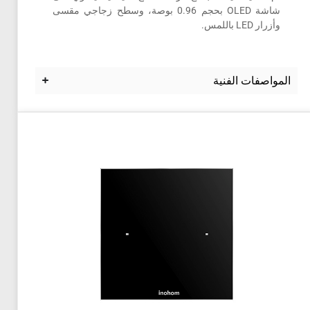
شاشة OLED بحجم 0.96 بوصة، وسطح زجاجي مقسى
وأزرار LED باللمس.
المواصفات الفنية