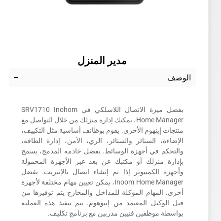
مدير المنزل
الوصف
بفضل ميزة الاتصال اللاسلكي في SRV1710 Inohom
Home Manager، يمكنك إدارة منزلك من خلال التواصل مع
منتجات إينهوم الأخرى. يقوم بوظائف أساسية مثل التكييف،
الإضاءة، الستائر والستائر، الري، الأمن، إدارة الطاقة،
والتحكم في أجهزة الوسائط. بفضل خادمه المدمج، يسمح
بإدارة منزلك أو مكتبك عن بعد عبر الأجهزة المحمولة
وأجهزة الكمبيوتر إذا تم إنشاء اتصال بالإنترنت. بفضل
Inoom Home Manager، يمكن تعيين مهام مختلفة لأجهزة
أخرى. المهام الموكلة للمداخل والمخارج يتم توفيرها من
قبل الوكيل المعتمد من إينوهوم. يتم تنفيذ هذه العملية
بواسطة موظفين فنيين مدربين مع برنامج تكليف.