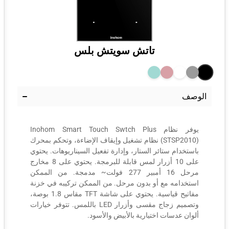
تاتش سويتش بلس
الوصف
يوفر نظام Inohom Smart Touch Swtch Plus
(STSP2010) نظام تشغيل وإيقاف الإضاءة، وتحكم بمحرك
باستخدام ستائر الستار، وإدارة تفعيل السيناريوهات. يحتوي
على 10 أزرار لمس قابلة للبرمجة. يحتوي على 8 مخارج
مرحل 16 أمبير 277 فولت~ مدمجة. من الممكن
استخدامه مع أو بدون مرحل. من الممكن تركيبه في خزنة
مفاتيح قياسية. يحتوي على شاشة TFT مقاس 1.8 بوصة،
وتصميم زجاج مقسى وأزرار LED باللمس. تتوفر خيارات
ألوان عدسات اختيارية بالأبيض والأسود.