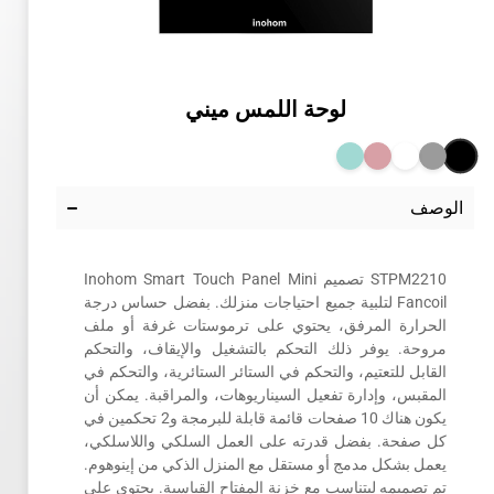
لوحة اللمس ميني
الوصف
STPM2210 تصميم Inohom Smart Touch Panel Mini
Fancoil لتلبية جميع احتياجات منزلك. بفضل حساس درجة
الحرارة المرفق، يحتوي على ترموستات غرفة أو ملف
مروحة. يوفر ذلك التحكم بالتشغيل والإيقاف، والتحكم
القابل للتعتيم، والتحكم في الستائر الستائرية، والتحكم في
المقبس، وإدارة تفعيل السيناريوهات، والمراقبة. يمكن أن
يكون هناك 10 صفحات قائمة قابلة للبرمجة و2 تحكمين في
كل صفحة. بفضل قدرته على العمل السلكي واللاسلكي،
يعمل بشكل مدمج أو مستقل مع المنزل الذكي من إينوهوم.
تم تصميمه ليتناسب مع خزنة المفتاح القياسية. يحتوي على