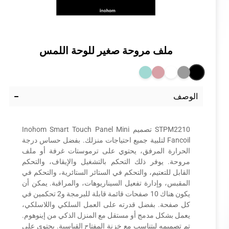
ملف مروحة صغير للوحة اللمس
الوصف
STPM2210 تصميم Inohom Smart Touch Panel Mini
Fancoil لتلبية جميع احتياجات منزلك. بفضل حساس درجة
الحرارة المرفق، يحتوي على ترموستات غرفة أو ملف
مروحة. يوفر ذلك التحكم بالتشغيل والإيقاف، والتحكم
القابل للتعتيم، والتحكم في الستائر الستائرية، والتحكم في
المقبس، وإدارة تفعيل السيناريوهات، والمراقبة. يمكن أن
يكون هناك 10 صفحات قائمة قابلة للبرمجة و2 تحكمين في
كل صفحة. بفضل قدرته على العمل السلكي واللاسلكي،
يعمل بشكل مدمج أو مستقل مع المنزل الذكي من إينوهوم.
تم تصميمه ليتناسب مع خزنة المفتاح القياسية. يحتوي على