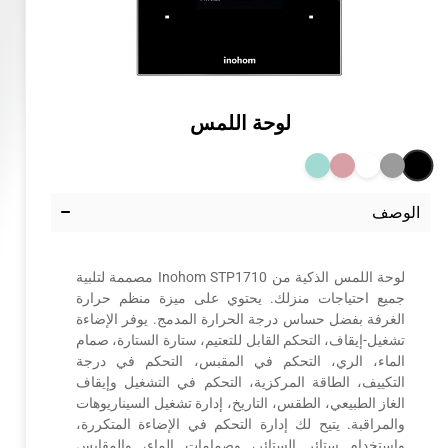
لوحة اللمس
الوصف
لوحة اللمس الذكية من Inohom STP1710 مصممة لتلبية
جميع احتياجات منزلك. يحتوي على ميزة منظم حرارة
الغرفة بفضل حساس درجة الحرارة المدمج. يوفر الإضاءة
تشغيل-إيقاف، التحكم القابل للتعتيم، ستارة الستارة، صمام
الماء، الري، التحكم في المقبس، التحكم في درجة
التكييف، الطاقة المركزية، التحكم في التشغيل وإيقاف
الغاز الطبيعي، الطقس، التاريخ، إدارة تشغيل السيناريوهات
والمراقبة. يتيح لك إدارة التحكم في الإضاءة المتكررة،
واستخدام ستائر الستائر، وصمامات الماء، والمقابس