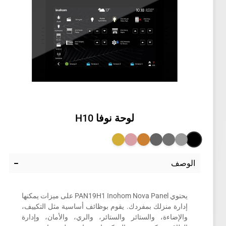
لوحة نوفا
H10
الوصف
يحتوي PAN19H1 Inohom Nova Panel على ميزات يمكنها
إدارة منزلك بمفردك. يقوم بوظائف أساسية مثل التكييف،
والإضاءة، والستائر والستائر، والري، والأمان، وإدارة