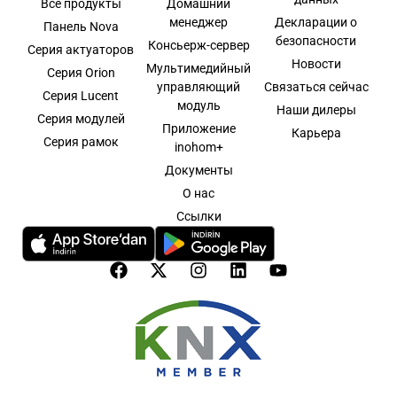
Все продукты
Домашний
менеджер
Декларации о
Панель Nova
безопасности
Консьерж-сервер
Серия актуаторов
Новости
Мультимедийный
Серия Orion
управляющий
Связаться сейчас
Серия Lucent
модуль
Наши дилеры
Серия модулей
Приложение
Карьера
Серия рамок
inohom+
Документы
О нас
Ссылки