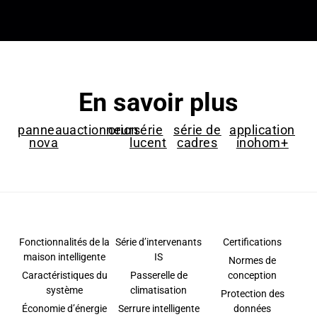
En savoir plus
panneau
actionneur
orion
série
série de
application
nova
lucent
cadres
inohom+
Fonctionnalités de la
Série d’intervenants
Certifications
maison intelligente
IS
Normes de
Caractéristiques du
Passerelle de
conception
système
climatisation
Protection des
Économie d’énergie
Serrure intelligente
données