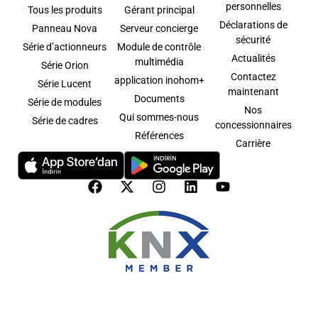
personnelles
Tous les produits
Gérant principal
Déclarations de
Panneau Nova
Serveur concierge
sécurité
Série d’actionneurs
Module de contrôle
Actualités
multimédia
Série Orion
Contactez
application inohom+
Série Lucent
maintenant
Documents
Série de modules
Nos
Qui sommes-nous
Série de cadres
concessionnaires
Références
Carrière