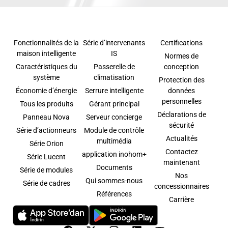
Fonctionnalités de la
Série d’intervenants
Certifications
maison intelligente
IS
Normes de
Caractéristiques du
Passerelle de
conception
système
climatisation
Protection des
Économie d’énergie
Serrure intelligente
données
personnelles
Tous les produits
Gérant principal
Déclarations de
Panneau Nova
Serveur concierge
sécurité
Série d’actionneurs
Module de contrôle
Actualités
multimédia
Série Orion
Contactez
application inohom+
Série Lucent
maintenant
Documents
Série de modules
Nos
Qui sommes-nous
Série de cadres
concessionnaires
Références
Carrière