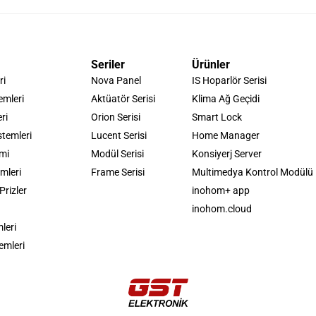
Seriler
Ürünler
ri
Nova Panel
IS Hoparlör Serisi
emleri
Aktüatör Serisi
Klima Ağ Geçidi
ri
Orion Serisi
Smart Lock
stemleri
Lucent Serisi
Home Manager
emi
Modül Serisi
Konsiyerj Server
mleri
Frame Serisi
Multimedya Kontrol Modülü
Prizler
inohom+ app
inohom.cloud
mleri
emleri