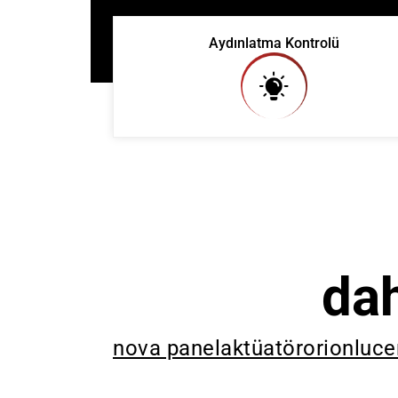
Aydınlatma Kontrolü
dah
nova panel
aktüatör
orion
luce