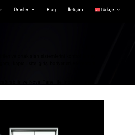
Ürünler
Blog
İletişim
Türkçe
irilen ve ortak alan sistemlerini kontrol etmeyi
raj kapısı, site giriş bariyerleri ve motorlu
ağırabilir ve Nova Panel ile inohom+ mobil
ilirsiniz. Ayrıca aydınlatma, su vanası ve priz
nızı daha konforlu hale getirir.