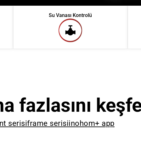
Su Vanası Kontrolü
a fazlasını keşf
nt serisi
frame serisi
inohom+ app