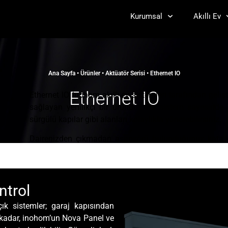
Kurumsal
Akıllı Ev
Ana Sayfa
•
Ürünler
•
Aktüatör Serisi
•
Ethernet IO
Ethernet IO
Ethernet IO, inohom akıllı ev sistemleri tarafından gelişt
sağlayan yenilikçi bir üründür. Bu sistem sayesinde ga
sürgülü kapılar gibi alanları kolaylıkla yönetebilirsiniz.
Dairenizden çıkmadan asansörü bulunduğunuz kata ç
uygulamalarımız aracılığıyla tüm kontrolü elinizde tutab
kontrolü gibi ev içi otomasyon çözümleri sunarak yaşamı
ntrol
ık sistemler; garaj kapısından
a kadar, inohom’un Nova Panel ve