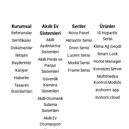
Kurumsal
Akıllı Ev
Seriler
Ürünler
Referanslar
Sistemleri
Nova Panel
IS Hoparlör
Serisi
Akıllı
Sertifikalar
Aktüatör Serisi
Aydınlatma
Klima Ağ Geçidi
Dokümanlar
Orion Serisi
Sistemleri
Smart Lock
İletişim
Lucent Serisi
Akıllı Perde ve
Home Manager
Bayilerimiz
Modül Serisi
Panjur
Konsiyerj Server
Kariyer
Frame Serisi
Sistemleri
Multimedya
Haberler
Güvenlik
Kontrol Modülü
Kamera
Tasarım
inohom+ app
Sistemleri
Standartları
inohom.cloud
Akıllı Otomatik
Sulama
Sistemleri
Akıllı Ev
Otomasyon