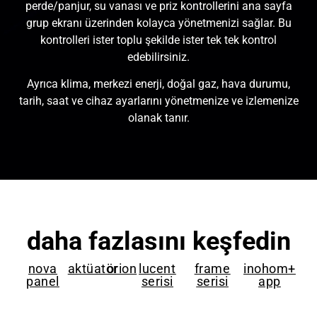
perde/panjur, su vanası ve priz kontrollerini ana sayfa
grup ekranı üzerinden kolayca yönetmenizi sağlar. Bu
kontrolleri ister toplu şekilde ister tek tek kontrol
edebilirsiniz.
Ayrıca klima, merkezi enerji, doğal gaz, hava durumu,
tarih, saat ve cihaz ayarlarını yönetmenize ve izlemenize
olanak tanır.
daha fazlasını keşfedin
nova
aktüatör
orion
lucent
frame
inohom+
panel
serisi
serisi
app