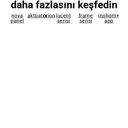
daha fazlasını keşfedin
nova
aktüatör
orion
lucent
frame
inohom+
panel
serisi
serisi
app
Kurumsal
Akıllı Ev
Seriler
Ürünler
Referanslar
Sistemleri
Nova Panel
IS Hoparlör
Serisi
Akıllı
Sertifikalar
Aktüatör Serisi
Aydınlatma
Klima Ağ Geçidi
Dokümanlar
Orion Serisi
Sistemleri
Smart Lock
İletişim
Lucent Serisi
Akıllı Perde ve
Home Manager
Bayilerimiz
Modül Serisi
Panjur
Konsiyerj Server
Kariyer
Frame Serisi
Sistemleri
Multimedya
Haberler
Güvenlik
Kontrol Modülü
Kamera
Tasarım
inohom+ app
Sistemleri
Standartları