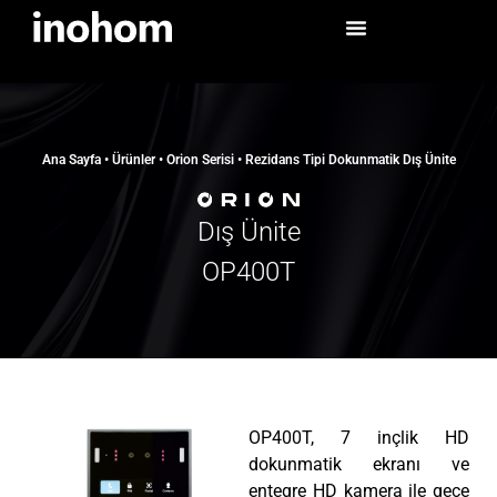
Ana Sayfa
•
Ürünler
•
Orion Serisi
•
Rezidans Tipi Dokunmatik Dış Ünite
Dış Ünite
OP400T
OP400T, 7 inçlik HD
dokunmatik ekranı ve
entegre HD kamera ile gece