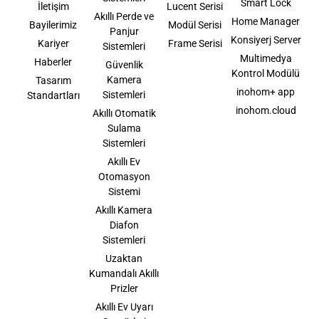
Smart Lock
İletişim
Lucent Serisi
Akıllı Perde ve
Home Manager
Bayilerimiz
Modül Serisi
Panjur
Konsiyerj Server
Kariyer
Frame Serisi
Sistemleri
Multimedya
Haberler
Güvenlik
Kontrol Modülü
Kamera
Tasarım
inohom+ app
Sistemleri
Standartları
inohom.cloud
Akıllı Otomatik
Sulama
Sistemleri
Akıllı Ev
Otomasyon
Sistemi
Akıllı Kamera
Diafon
Sistemleri
Uzaktan
Kumandalı Akıllı
Prizler
Akıllı Ev Uyarı