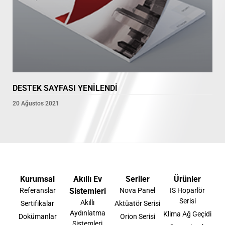
DESTEK SAYFASI YENİLENDİ
20 Ağustos 2021
Kurumsal
Akıllı Ev
Seriler
Ürünler
Referanslar
Sistemleri
Nova Panel
IS Hoparlör
Serisi
Akıllı
Sertifikalar
Aktüatör Serisi
Aydınlatma
Klima Ağ Geçidi
Dokümanlar
Orion Serisi
Sistemleri