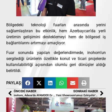
Bölgedeki teknoloji fuarları arasında yerini
sağlamlaştıran bu etkinlik, hem Azerbaycan’da yerli
üretimin gelişimini desteklemeyi hem de bölgesel iş
bağlantılarını artırmayı amaçlıyor.
Fuar sonunda yapılan değerlendirmede, inohom’un
sergilediği ürünlerin özellikle konut ve ticari projelerde
kullanılabilirliği açısından olumlu geri dönüşler aldığı
belirtildi.
PAYLAŞ:
ÖNCEKI HABER
SONRAKI HABER
inohom, Adana’da AYAMDER Ev Sahipliğindeki Buluşmada Sektörle Bir Araya Geldi
Yeni Showroom’umuz Eskişehir’de Hizmete Açıldı