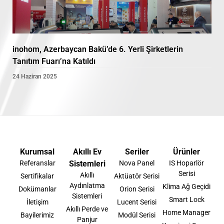
inohom, Azerbaycan Bakü’de 6. Yerli Şirketlerin
Tanıtım Fuarı’na Katıldı
24 Haziran 2025
Kurumsal
Akıllı Ev
Seriler
Ürünler
Referanslar
Sistemleri
Nova Panel
IS Hoparlör
Serisi
Akıllı
Sertifikalar
Aktüatör Serisi
Aydınlatma
Klima Ağ Geçidi
Dokümanlar
Orion Serisi
Sistemleri
Smart Lock
İletişim
Lucent Serisi
Akıllı Perde ve
Home Manager
Bayilerimiz
Modül Serisi
Panjur