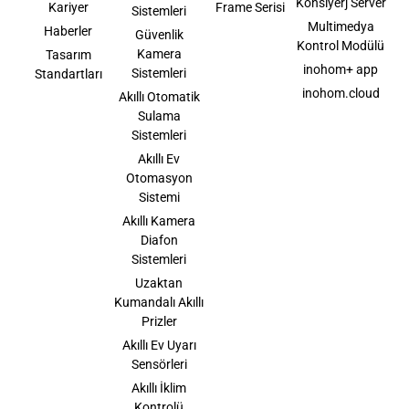
Konsiyerj Server
Kariyer
Frame Serisi
Sistemleri
Multimedya
Haberler
Güvenlik
Kontrol Modülü
Kamera
Tasarım
inohom+ app
Sistemleri
Standartları
inohom.cloud
Akıllı Otomatik
Sulama
Sistemleri
Akıllı Ev
Otomasyon
Sistemi
Akıllı Kamera
Diafon
Sistemleri
Uzaktan
Kumandalı Akıllı
Prizler
Akıllı Ev Uyarı
Sensörleri
Akıllı İklim
Kontrolü