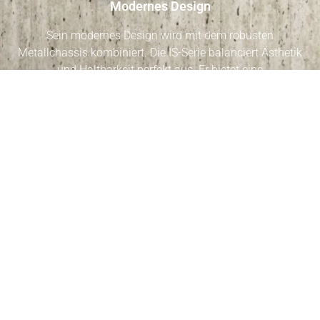
Modernes Design
Sein modernes Design wird mit dem robusten
Metallchassis kombiniert. Die IS-Serie balanciert Ästhetik
und Haltbarkeit perfekt aus. Er bietet eine
langanhaltende Nutzung durch seine optisch elegante
und langlebige Struktur.
Einfache Installation
Die IS-Serie kann in jedem Innenraum verwendet werden
und bietet einfache Installationsfunktionen. Häng es
einfach an die Wand, verbinde die Energiequelle und
genieße deine Musik. Die Installation ist sehr einfach
und verschwendet keine Zeit.