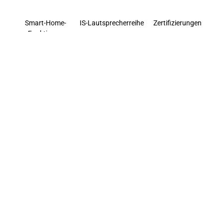
Smart-Home-
IS-Lautsprecherreihe
Zertifizierungen
Funktionen
Klimaanlagen-
Konstruktionsstandards
Systemmerkmale
Gateway
Schutz
Energieeinsparung
Smart Lock
personenbezogener
Daten
Alle Produkte
Home Manager
Sicherheitserklärungen
Nova Panel
Concierge Server
Nachrichten
Aktuatorserie
Multimedia-
Steuermodul
Kontaktieren Sie jetzt
Orion-Reihe
inoHOM+ App
Unsere Händler
Lucent-Serie
Dokumente
Karriere
Modulserie
Über uns
Rahmenserie
Quellen