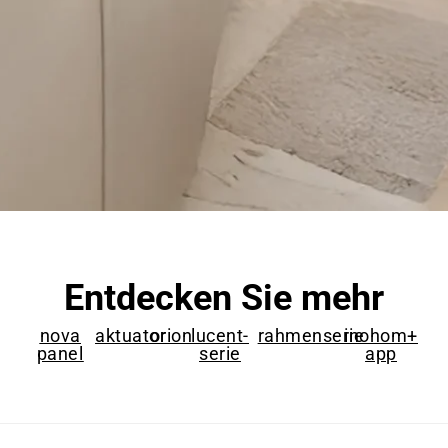
Entdecken Sie mehr
nova
aktuator
orion
lucent-
rahmenserie
inohom+
panel
serie
app