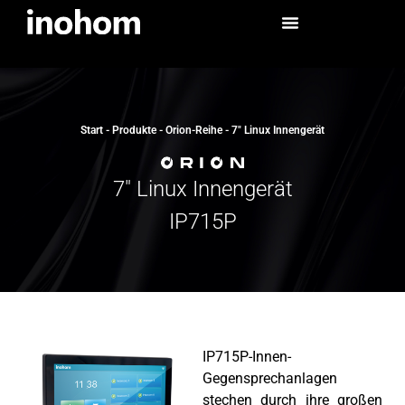
Start
-
Produkte
-
Orion-Reihe
-
7″ Linux Innengerät
7" Linux Innengerät
IP715P
IP715P-Innen-
Gegensprechanlagen
stechen durch ihre großen